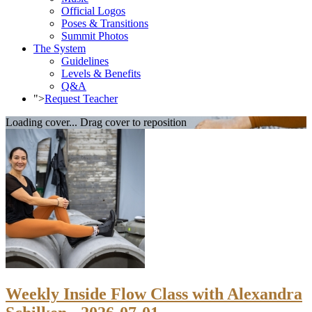
Official Logos
Poses & Transitions
Summit Photos
The System
Guidelines
Levels & Benefits
Q&A
">
Request Teacher
Loading cover...
Drag cover to reposition
Weekly Inside Flow Class with Alexandra