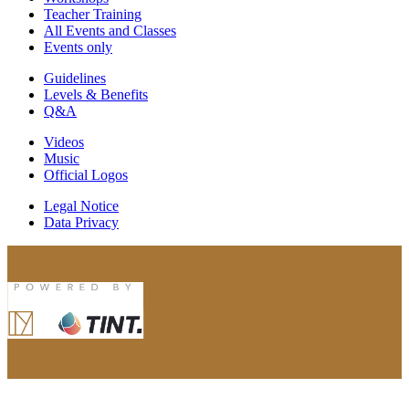
Teacher Training
All Events and Classes
Events only
Guidelines
Levels & Benefits
Q&A
Videos
Music
Official Logos
Legal Notice
Data Privacy