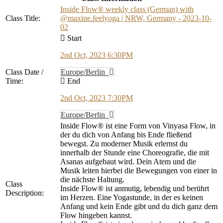
Inside Flow® weekly class (German) with
Class Title:
@maxine.feelyoga | NRW, Germany - 2023-10-
02
Start
2nd Oct, 2023 6:30PM
Class Date /
Europe/Berlin
Time:
End
2nd Oct, 2023 7:30PM
Europe/Berlin
Inside Flow® ist eine Form von Vinyasa Flow, in
der du dich von Anfang bis Ende fließend
bewegst. Zu moderner Musik erlernst du
innerhalb der Stunde eine Choreografie, die mit
Asanas aufgebaut wird. Dein Atem und die
Musik leiten hierbei die Bewegungen von einer in
die nächste Haltung.
Class
Inside Flow® ist anmutig, lebendig und berührt
Description:
im Herzen. Eine Yogastunde, in der es keinen
Anfang und kein Ende gibt und du dich ganz dem
Flow hingeben kannst.