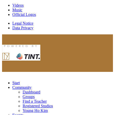
Videos
Music
Official Logos
Legal Notice
Data Privacy
Start
Community
Dashboard
Groups
Find a Teacher
Registered Studios
Young Ho Kim