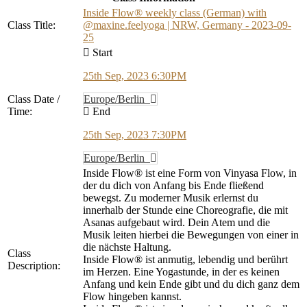
Inside Flow® weekly class (German) with
Class Title:
@maxine.feelyoga | NRW, Germany - 2023-09-
25
Start
25th Sep, 2023 6:30PM
Class Date /
Europe/Berlin
Time:
End
25th Sep, 2023 7:30PM
Europe/Berlin
Inside Flow® ist eine Form von Vinyasa Flow, in
der du dich von Anfang bis Ende fließend
bewegst. Zu moderner Musik erlernst du
innerhalb der Stunde eine Choreografie, die mit
Asanas aufgebaut wird. Dein Atem und die
Musik leiten hierbei die Bewegungen von einer in
die nächste Haltung.
Class
Inside Flow® ist anmutig, lebendig und berührt
Description:
im Herzen. Eine Yogastunde, in der es keinen
Anfang und kein Ende gibt und du dich ganz dem
Flow hingeben kannst.