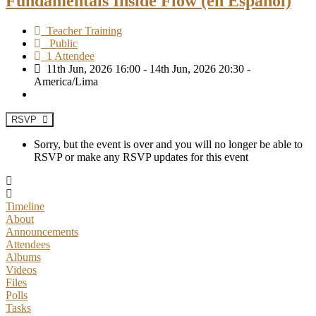
Fundamentals Inside Flow (en Español)
Teacher Training
Public
1 Attendee
11th Jun, 2026 16:00 - 14th Jun, 2026 20:30 -
America/Lima
RSVP
Sorry, but the event is over and you will no longer be able to
RSVP or make any RSVP updates for this event
Timeline
About
Announcements
Attendees
Albums
Videos
Files
Polls
Tasks