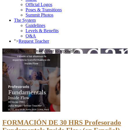
Official Logos
Poses & Transitions
Summit Photos
The System
Guidelines
Levels & Benefits
Q&A
">
Request Teacher
Loading cover...
Drag cover to reposition
FORMACIÓN DE 30 HRS Profesorado