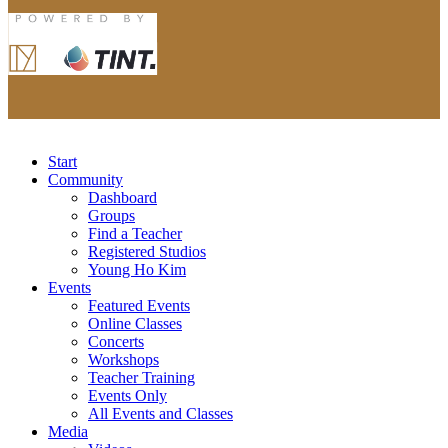
Start
Community
Dashboard
Groups
Find a Teacher
Registered Studios
Young Ho Kim
Events
Featured Events
Online Classes
Concerts
Workshops
Teacher Training
Events Only
All Events and Classes
Media