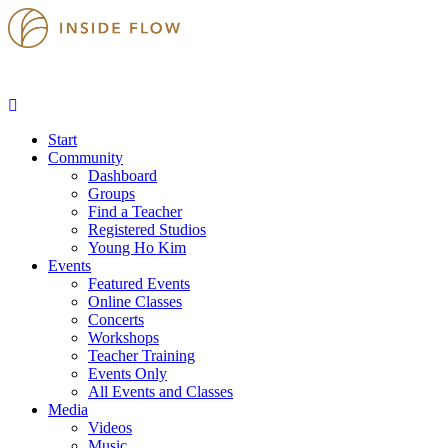
Start
Community
Dashboard
Groups
Find a Teacher
Registered Studios
Young Ho Kim
Events
Featured Events
Online Classes
Concerts
Workshops
Teacher Training
Events Only
All Events and Classes
Media
Videos
Music